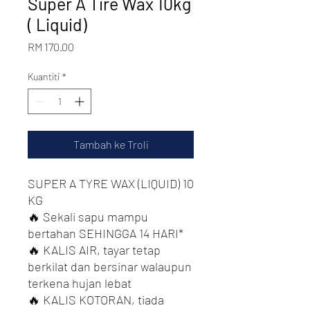
Super A Tire Wax 10kg
( Liquid)
Harga
RM 170.00
Kuantiti
*
Tambah ke Troli
SUPER A TYRE WAX (LIQUID) 10
KG
🔥 Sekali sapu mampu
bertahan SEHINGGA 14 HARI*
🔥 KALIS AIR, tayar tetap
berkilat dan bersinar walaupun
terkena hujan lebat
🔥 KALIS KOTORAN, tiada