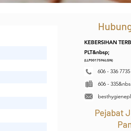
Hubung
KEBERSIHAN TERB
PLT&nbsp;
(LLP0017596LGN)
606 - 336 7735
606 - 335&nbs
besthygienep
Pejabat J
Pa