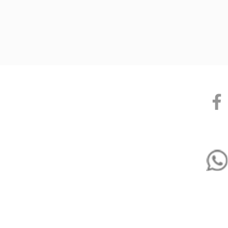
NE (M) SDN BHD
Pautan
1491100-P)
BP 1,
 Perdana,
,
Whats
kami
sb@gmail.com
35
operated by
l Care Sdn Bhd | Malaysia (202001008202 / 1364522-V)
Daya Awana Industri Sdn Bhd | Malaysia