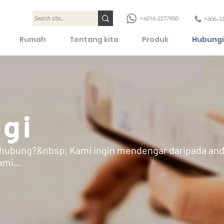
+6016-2277850
+606-3
Rumah
Tentang kita
Produk
Hubungi
gi
ubung?&nbsp; Kami ingin mendengar daripada anda
mi...