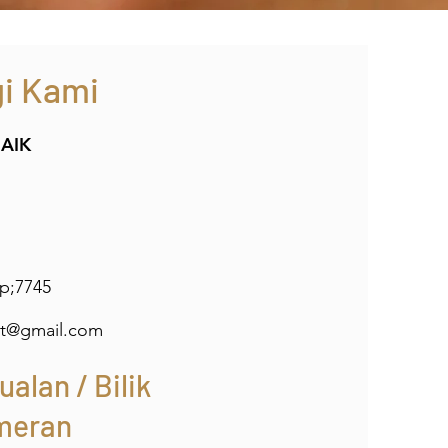
i Kami
AIK
p;7745
lt@gmail.com
ualan / Bilik
meran