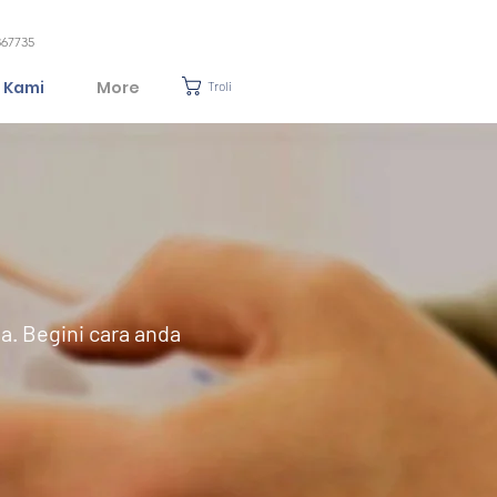
367735
 Kami
More
Troli
. Begini cara anda