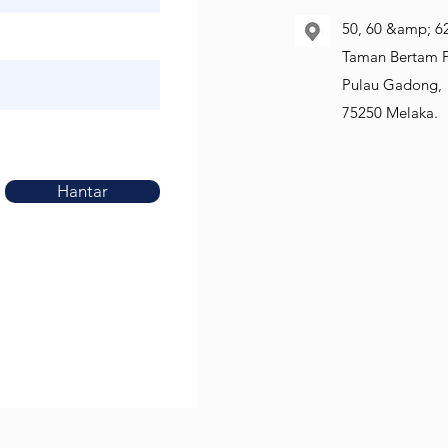
50, 60 &amp; 62
Taman Bertam P
Pulau Gadong,
75250 Melaka.
Hantar