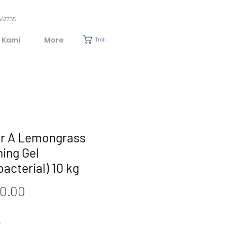
367735
 Kami
More
Troli
r A Lemongrass
ning Gel
bacterial) 10 kg
Harga
0.00
*