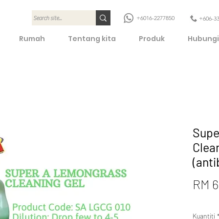
+6016-2277850
+606-3
Rumah
Tentang kita
Produk
Hubungi
Supe
Clea
(anti
RM 6
Kuantiti