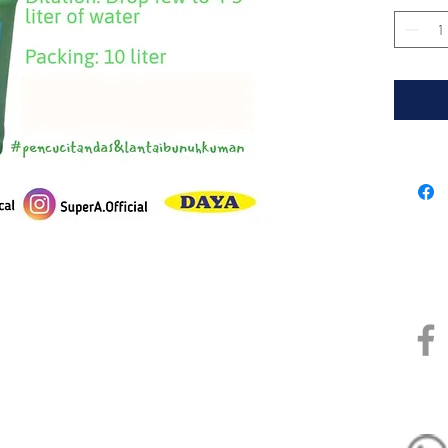
NE (M) SDN BHD
Pautan
1491100-P)
BP 1,
 Perdana,
,
Whats
kami
sb@gmail.com