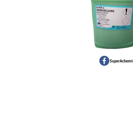
BEST HYGIE
202201045403 (
58 & 60 Jalan 
Taman Bertam
Pulau Gadong
75250 Melaka.
besthygienem