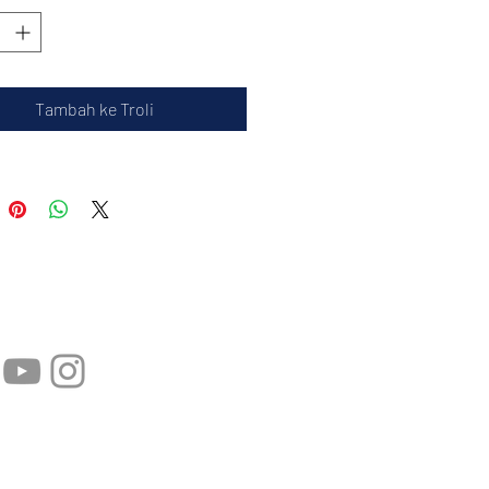
Tambah ke Troli
 Sosial:
app