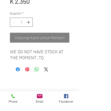
K 2.350
Kuantiti
*
Hubungi Kami untuk Membeli
WE DO NOT HAVE STOCK AT
THE MOMENT. TQ
BEST HYGIENE (M) SDN BHD
202201045403
(1491100
-P)
58 & 60 Jalan BP 1,
Taman Bertam Perdana,
Pulau Gadong,
Phone
Email
Facebook
75250 Melaka.